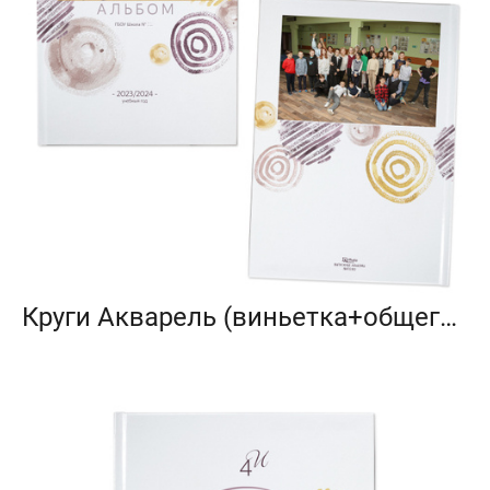
Круги Акварель (виньетка+общегрупповое фото)