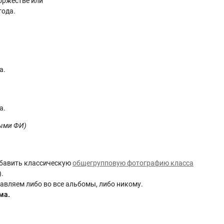
оржестве или
года.
а.
а.
ными ФИ)
обавить классическую
общегрупповую фотографию класса
).
обавляем либо во все альбомы, либо никому.
ма.