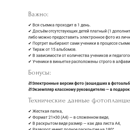
Важно:
✔ Вся съемка проходит в 1 день.
✔ Досъём отсутствующих детей платный (1 дополнит
либо можно предоставить электронное фото из личн
✔ Портрет выбирают сами ученики в процессе съемк
✔ Тираж от 15 альбомов.
✔ В зависимости от количества учеников и педагог
✔ Ученики в виньетке расположены строго в алфав
Бонусы:
🎁
Электронные версии фото (вошедших в фотоальб
🎁
Экземпляр классному руководителю — в подарок
Технические данные фотопланше
✔ Жесткая папка,
✔ Формат 21×30 (А4) — в сложенном виде,
✔ В раскрытом виде размер — как два листа А4,
✔ Разворот имеет полное раскрытие на 180°.